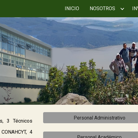
INICIO
NOSOTROS
IN
ip to main content
Skip to navigat
Personal Administrativo
es,
3
Técnicos
l CONAHCYT,
4
Personal Académico