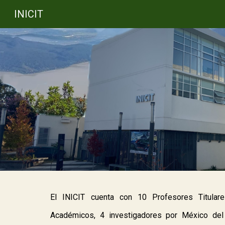
INICIT
Sk
El
INICIT
c
uenta con
10
P
rofesores
T
itular
Académicos
,
4 investigadores por México de