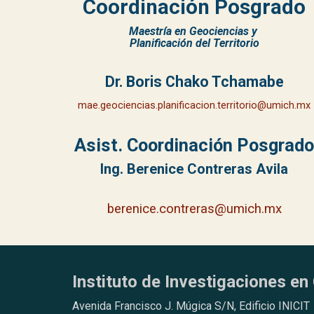
Coordinación Posgrado
Maestría en Geociencias y
Planificación del Territorio
Dr. Boris Chako Tchamabe
mae.geociencias.planificacion.territorio@umich.mx
Asist. Coordinación Posgrad
Ing
. Berenice Contreras Avila
berenice.contreras@umich.mx
Instituto de Investigaciones en 
Avenida Francisco J. Múgica S/N, Edificio INICIT